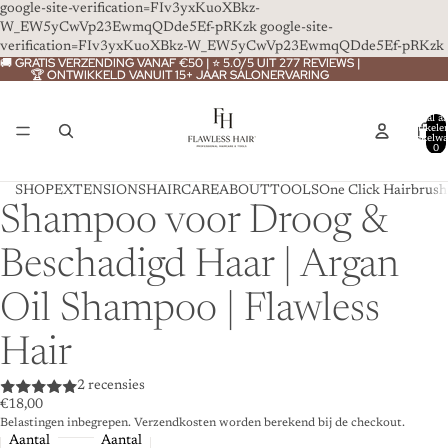
google-site-verification=FIv3yxKuoXBkz-
W_EW5yCwVp23EwmqQDde5Ef-pRKzk
google-site-
verification=FIv3yxKuoXBkz-W_EW5yCwVp23EwmqQDde5Ef-pRKzk
🚚 GRATIS VERZENDING VANAF €50 | ⭐ 5.0/5 UIT 277 REVIEWS |
🚚 GRATIS VERZENDING VANAF €50 | ⭐ 5.0/5 UIT 277 REVIEWS |
🏆 ONTWIKKELD VANUIT 15+ JAAR SALONERVARING
🏆 ONTWIKKELD VANUIT 15+ JAAR SALONERVARING
Totaal aa
artikele
winkelwa
0
SHOP
EXTENSIONS
HAIRCARE
ABOUT
TOOLS
One Click Hairbrush
Shampoo voor Droog &
Beschadigd Haar | Argan
Oil Shampoo | Flawless
Hair
2 recensies
€18,00
Belastingen inbegrepen. Verzendkosten worden berekend bij de checkout.
Aantal
Aantal