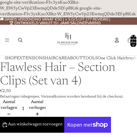
google-site-verification=FIv3yxKuoXBkz-
W_EW5yCwVp23EwmqQDde5Ef-pRKzk
google-site-
verification=FIv3yxKuoXBkz-W_EW5yCwVp23EwmqQDde5Ef-pRKzk
🚚 GRATIS VERZENDING VANAF €50 | ⭐ 5.0/5 UIT 277 REVIEWS |
🚚 GRATIS VERZENDING VANAF €50 | ⭐ 5.0/5 UIT 277 REVIEWS |
🏆 ONTWIKKELD VANUIT 15+ JAAR SALONERVARING
🏆 ONTWIKKELD VANUIT 15+ JAAR SALONERVARING
Totaal aa
artikele
winkelwa
0
SHOP
EXTENSIONS
HAIRCARE
ABOUT
TOOLS
One Click Hairbrush
Flawless Hair – Section
Clips (Set van 4)
€2,50
Belastingen inbegrepen. Verzendkosten worden berekend bij de checkout.
Aantal
Aantal
verlagen
verhogen
Aan winkelwagen toevoegen